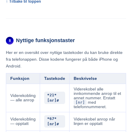
↑ Tilbake til toppen
Nyttige funksjonstaster
8
Her er en oversikt over nyttige tastekoder du kan bruke direkte
fra telefonappen. Disse kodene fungerer på både iPhone og
Android.
Funksjon
Tastekode
Beskrivelse
Viderekobel alle
innkommende anrop til et
*21*
Viderekobling
annet nummer. Erstatt
— alle anrop
[nr]#
[nr]
med
telefonnummeret.
*67*
Viderekobling
Viderekobel anrop når
— opptatt
linjen er opptatt
[nr]#