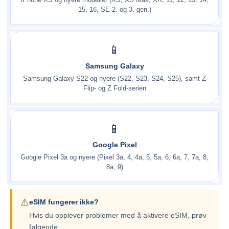
iPhone XS og nyere modeller (XS, XS Max, XR, 11, 12, 13, 14,
15, 16, SE 2. og 3. gen.)
📱
Samsung Galaxy
Samsung Galaxy S22 og nyere (S22, S23, S24, S25), samt Z
Flip- og Z Fold-serien
📱
Google Pixel
Google Pixel 3a og nyere (Pixel 3a, 4, 4a, 5, 5a, 6, 6a, 7, 7a, 8,
8a, 9)
⚠️
eSIM fungerer ikke?
Hvis du opplever problemer med å aktivere eSIM, prøv
følgende: