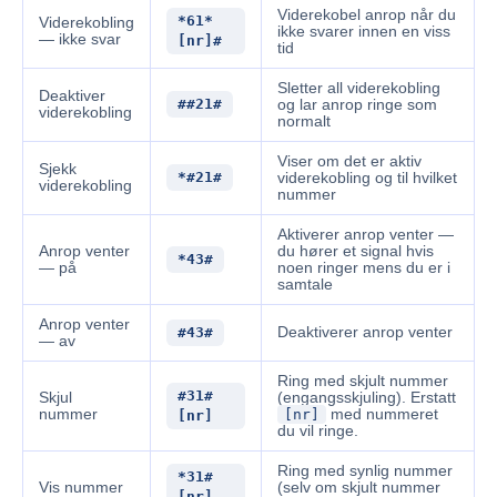
Viderekobel anrop når du
*61*
Viderekobling
ikke svarer innen en viss
— ikke svar
[nr]#
tid
Sletter all viderekobling
Deaktiver
##21#
og lar anrop ringe som
viderekobling
normalt
Viser om det er aktiv
Sjekk
*#21#
viderekobling og til hvilket
viderekobling
nummer
Aktiverer anrop venter —
Anrop venter
du hører et signal hvis
*43#
— på
noen ringer mens du er i
samtale
Anrop venter
#43#
Deaktiverer anrop venter
— av
Ring med skjult nummer
#31#
Skjul
(engangsskjuling). Erstatt
nummer
[nr]
med nummeret
[nr]
du vil ringe.
Ring med synlig nummer
*31#
Vis nummer
(selv om skjult nummer
[nr]