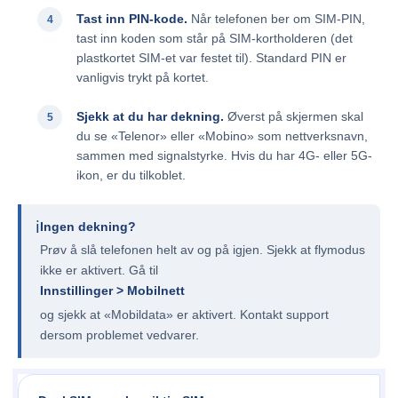
Tast inn PIN-kode.
Når telefonen ber om SIM-PIN,
tast inn koden som står på SIM-kortholderen (det
plastkortet SIM-et var festet til). Standard PIN er
vanligvis trykt på kortet.
Sjekk at du har dekning.
Øverst på skjermen skal
du se «Telenor» eller «Mobino» som nettverksnavn,
sammen med signalstyrke. Hvis du har 4G- eller 5G-
ikon, er du tilkoblet.
ℹ️
Ingen dekning?
Prøv å slå telefonen helt av og på igjen. Sjekk at flymodus
ikke er aktivert. Gå til
Innstillinger > Mobilnett
og sjekk at «Mobildata» er aktivert. Kontakt support
dersom problemet vedvarer.