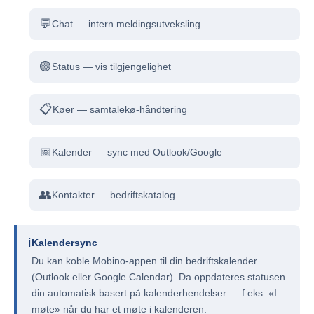
💬
Chat — intern meldingsutveksling
🟢
Status — vis tilgjengelighet
📋
Køer — samtalekø-håndtering
📅
Kalender — sync med Outlook/Google
👥
Kontakter — bedriftskatalog
ℹ️
Kalendersync
Du kan koble Mobino-appen til din bedriftskalender
(Outlook eller Google Calendar). Da oppdateres statusen
din automatisk basert på kalenderhendelser — f.eks. «I
møte» når du har et møte i kalenderen.