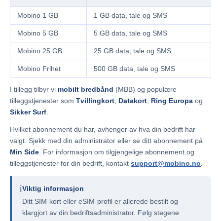
Mobino 1 GB
1 GB data, tale og SMS
Mobino 5 GB
5 GB data, tale og SMS
Mobino 25 GB
25 GB data, tale og SMS
Mobino Frihet
500 GB data, tale og SMS
I tillegg tilbyr vi
mobilt bredbånd
(MBB) og populære
tilleggstjenester som
Tvillingkort
,
Datakort
,
Ring Europa
og
Sikker Surf
.
Hvilket abonnement du har, avhenger av hva din bedrift har
valgt. Sjekk med din administrator eller se ditt abonnement på
Min Side
. For informasjon om tilgjengelige abonnement og
tilleggstjenester for din bedrift, kontakt
support@mobino.no
.
ℹ️
Viktig informasjon
Ditt SIM-kort eller eSIM-profil er allerede bestilt og
klargjort av din bedriftsadministrator. Følg stegene