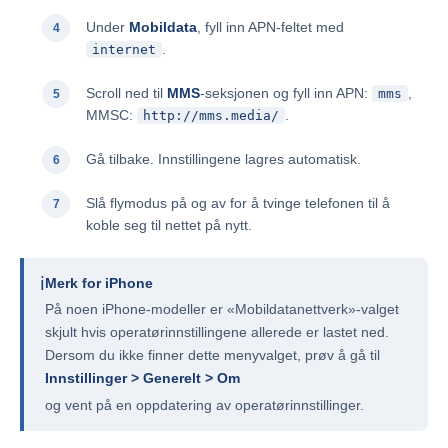
Under
Mobildata
, fyll inn APN-feltet med
.
internet
Scroll ned til
MMS
-seksjonen og fyll inn APN:
,
mms
MMSC:
.
http://mms.media/
Gå tilbake. Innstillingene lagres automatisk.
Slå flymodus på og av for å tvinge telefonen til å
koble seg til nettet på nytt.
ℹ️
Merk for iPhone
På noen iPhone-modeller er «Mobildatanettverk»-valget
skjult hvis operatørinnstillingene allerede er lastet ned.
Dersom du ikke finner dette menyvalget, prøv å gå til
Innstillinger > Generelt > Om
og vent på en oppdatering av operatørinnstillinger.