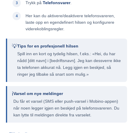
Trykk på
Telefonsvarer
.
Her kan du aktivere/deaktivere telefonsvareren,
laste opp en egendefinert hilsen og konfigurere
viderekoblingsregler.
💡
Tips for en profesjonell hilsen
Spill inn en kort og tydelig hilsen, f.eks.: «Hei, du har
nådd [ditt navn] i [bedriftsnavn]. Jeg kan dessverre ikke
ta telefonen akkurat nå. Legg igjen en beskjed, så
ringer jeg tilbake så snart som mulig.»
ℹ️
Varsel om nye meldinger
Du får et varsel (SMS eller push-varsel i Mobino-appen)
når noen legger igjen en beskjed på telefonsvareren. Du
kan lytte til meldingen direkte fra varselet.