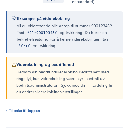
er standard)
💡
Eksempel på viderekobling
Vil du videresende alle anrop til nummer 90012345?
Tast
og trykk ring. Du hører en
*21*90012345#
bekreftelsestone. For å fjerne viderekoblingen, tast
og trykk ring.
##21#
⚠️
Viderekobling og bedriftsnett
Dersom din bedrift bruker Mobino Bedriftsnett med
ringeflyt, kan viderekobling være styrt sentralt av
bedriftsadministratoren. Sjekk med din IT-avdeling før
du endrer viderekoblingsinnstillinger.
↑ Tilbake til toppen