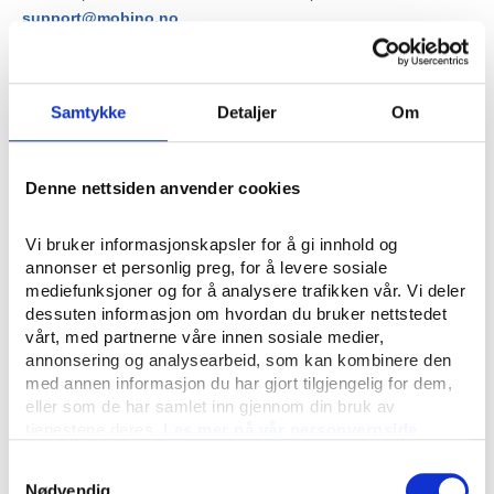
support@mobino.no
.
↑ Tilbake til toppen
Samtykke
Detaljer
Om
Denne nettsiden anvender cookies
APN-innstillinger
4
Vi bruker informasjonskapsler for å gi innhold og 
APN (Access Point Name) er innstillingene telefonen bruker for
annonser et personlig preg, for å levere sosiale 
å koble seg til mobilnettet for internett og MMS. I de fleste
mediefunksjoner og for å analysere trafikken vår. Vi deler 
dessuten informasjon om hvordan du bruker nettstedet 
tilfeller konfigureres APN-innstillingene
automatisk
når du setter
vårt, med partnerne våre innen sosiale medier, 
inn SIM-kortet eller aktiverer eSIM.
annonsering og analysearbeid, som kan kombinere den 
med annen informasjon du har gjort tilgjengelig for dem, 
💡
Vanligvis automatisk
eller som de har samlet inn gjennom din bruk av 
For de fleste telefoner trenger du ikke å gjøre noe
tjenestene deres. 
Les mer på vår personvernside.
manuelt — APN-innstillingene settes automatisk. Følg
Samtykkevalg
stegene under bare dersom du opplever problemer
Nødvendig